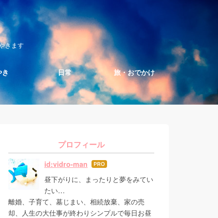
やきます
やき
日常
旅・おでかけ
プロフィール
id:vidro-man
はて
なブ
昼下がりに、まったりと夢をみてい
ログ
たい…
Pro
離婚、子育て、墓じまい、相続放棄、家の売
却、人生の大仕事が終わりシンプルで毎日お昼