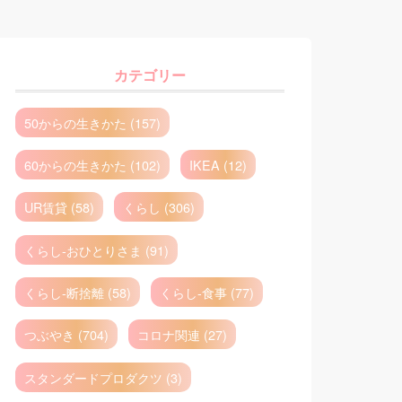
カテゴリー
50からの生きかた (157)
60からの生きかた (102)
IKEA (12)
UR賃貸 (58)
くらし (306)
くらし-おひとりさま (91)
くらし-断捨離 (58)
くらし-食事 (77)
つぶやき (704)
コロナ関連 (27)
スタンダードプロダクツ (3)