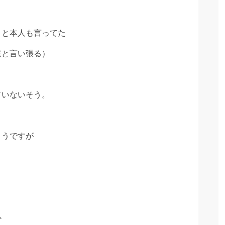
？と本人も言ってた
達と言い張る）
ていないそう。
ようですが
か