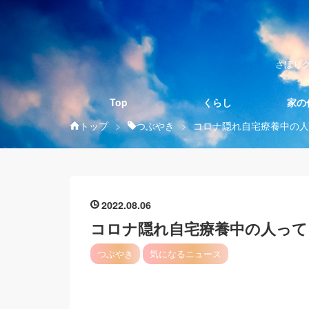
さぼり
Top
くらし
家の
トップ
>
つぶやき
>
コロナ隠れ自宅療養中の人
2022
08
06
コロナ隠れ自宅療養中の人って
つぶやき
気になるニュース