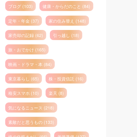
ブログ (103)
健康・からだのこと (84)
定年・年金 (37)
家の住み替え (148)
家売却の記録 (62)
引っ越し (18)
旅・おでかけ (165)
映画・ドラマ・本 (84)
東京暮らし (65)
株・投資信託 (16)
格安スマホ (10)
楽天 (8)
気になるニュース (218)
素敵だと思うもの (133)
終の住処さがし (66)
老後準備 (127)