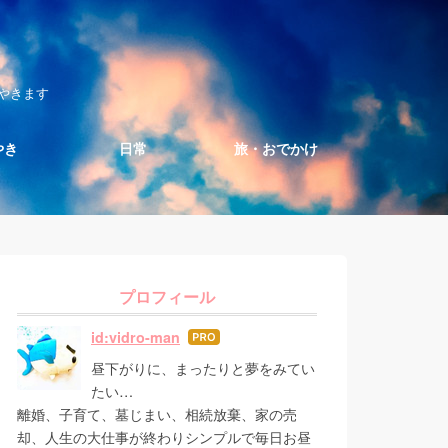
やきます
やき
日常
旅・おでかけ
プロフィール
id:vidro-man
はて
なブ
昼下がりに、まったりと夢をみてい
ログ
たい…
Pro
離婚、子育て、墓じまい、相続放棄、家の売
却、人生の大仕事が終わりシンプルで毎日お昼