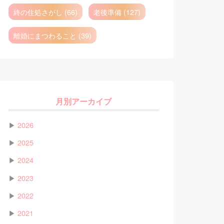
終の住処さがし (66)
老後準備 (127)
離婚にまつわること (39)
月別アーカイブ
▶
2026
▶
2025
▶
2024
▶
2023
▶
2022
▶
2021