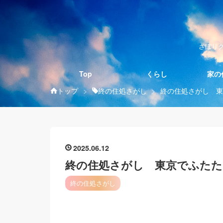
さぼり
Top
くらし
家の
トップ
>
終の住処さがし
>
終の住処さがし 東
2025
06
12
終の住処さがし 東京でふたた
終の住処さがし