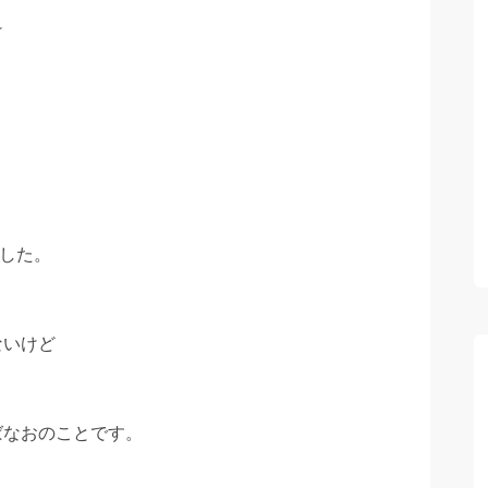
け
ました。
ないけど
。
ばなおのことです。