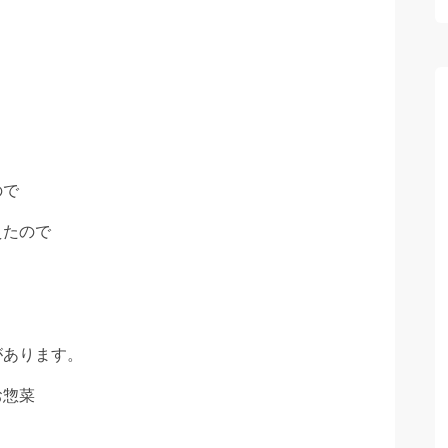
ので
えたので
があります。
お惣菜