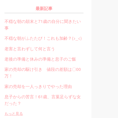
最新記事
不穏な朝の顛末と71歳の自分に聞きたい
事
不穏な朝がふたたび！これも加齢？(>_<)
老害と言わずして何と言う
老後の準備と休みの準備と息子のご飯
家の売却の駆け引き 値段の差額は〇00
万！
家の売却を一人っきりでやった理由
息子からの苦言！61歳、言葉足らずな女
だった？
もっと見る