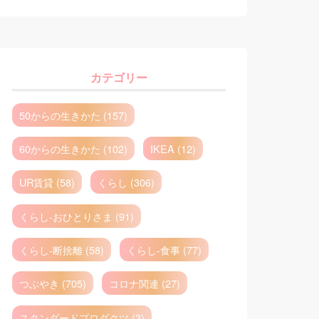
カテゴリー
50からの生きかた (157)
60からの生きかた (102)
IKEA (12)
UR賃貸 (58)
くらし (306)
くらし-おひとりさま (91)
くらし-断捨離 (58)
くらし-食事 (77)
つぶやき (705)
コロナ関連 (27)
スタンダードプロダクツ (3)