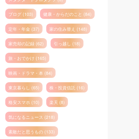
ブログ (103)
健康・からだのこと (84)
定年・年金 (37)
家の住み替え (148)
家売却の記録 (62)
引っ越し (18)
旅・おでかけ (165)
映画・ドラマ・本 (84)
東京暮らし (65)
株・投資信託 (16)
格安スマホ (10)
楽天 (8)
気になるニュース (218)
素敵だと思うもの (133)