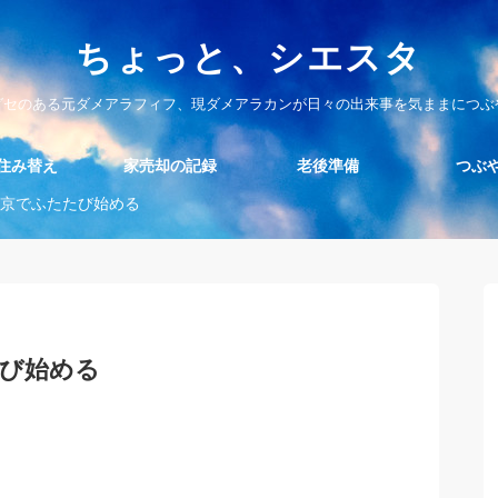
ちょっと、シエスタ
グセのある元ダメアラフィフ、現ダメアラカンが日々の出来事を気ままにつぶ
住み替え
家売却の記録
老後準備
つぶ
京でふたたび始める
び始める